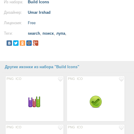
Из набора:
Build Icons
Дизайнер:
Umar Irshad
Лицензия:
Free
Теги:
search
,
поиск
,
лупа
,
Другие иконки из набора "Build Icons"
PNG
ICO
PNG
ICO
PNG
ICO
PNG
ICO