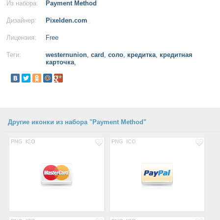
Из набора:
Payment Method
Дизайнер:
Pixelden.com
Лицензия:
Free
Теги:
westernunion
,
card
,
соло
,
кредитка
,
кредитная
карточка
,
Другие иконки из набора "Payment Method"
PNG
ICO
PNG
ICO