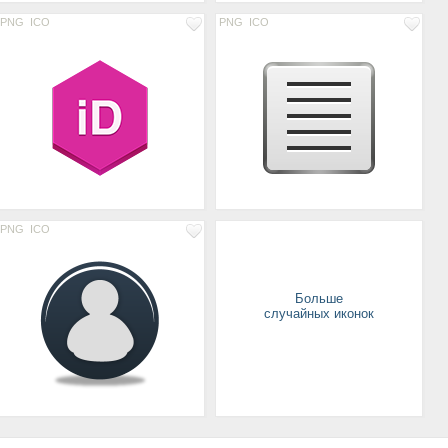
PNG
ICO
PNG
ICO
PNG
ICO
Больше
случайных иконок