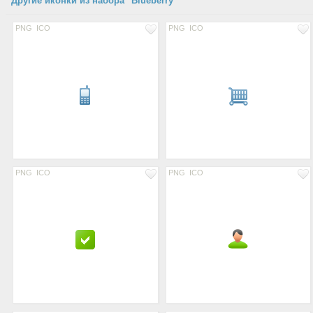
Другие иконки из набора "Blueberry"
PNG
ICO
PNG
ICO
PNG
ICO
PNG
ICO