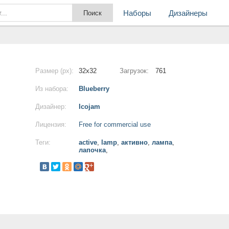
Наборы
Дизайнеры
Размер (px):
32x32
Загрузок:
761
Из набора:
Blueberry
Дизайнер:
Icojam
Лицензия:
Free for commercial use
Теги:
active
,
lamp
,
активно
,
лампа
,
лапочка
,