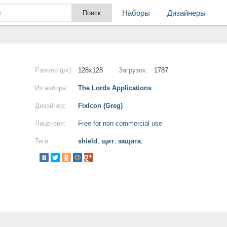
Наборы
Дизайнеры
Размер (px):
128x128
Загрузок:
1787
Из набора:
The Lords Applications
Дизайнер:
FixIcon (Greg)
Лицензия:
Free for non-commercial use
Теги:
shield
,
щит
,
защита
,