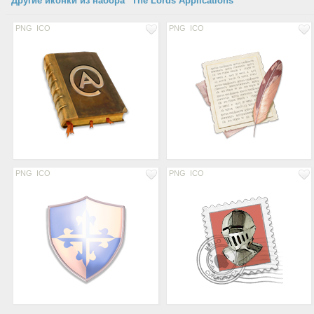
Другие иконки из набора "The Lords Applications"
PNG
ICO
PNG
ICO
PNG
ICO
PNG
ICO