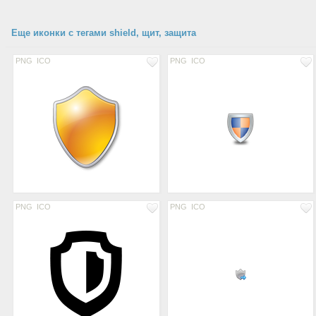
Еще иконки с тегами shield, щит, защита
PNG
ICO
PNG
ICO
PNG
ICO
PNG
ICO