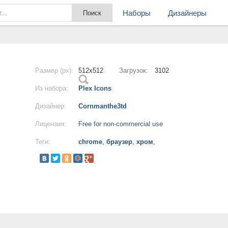
Наборы
Дизайнеры
Размер (px):
512x512
Загрузок:
3102
Из набора:
Plex Icons
Дизайнер:
Cornmanthe3td
Лицензия:
Free for non-commercial use
Теги:
chrome
,
браузер
,
хром
,