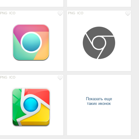
PNG
ICO
PNG
ICO
PNG
ICO
Показать еще
таких иконок