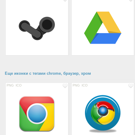
Еще иконки с тегами chrome, браузер, хром
PNG
ICO
PNG
ICO