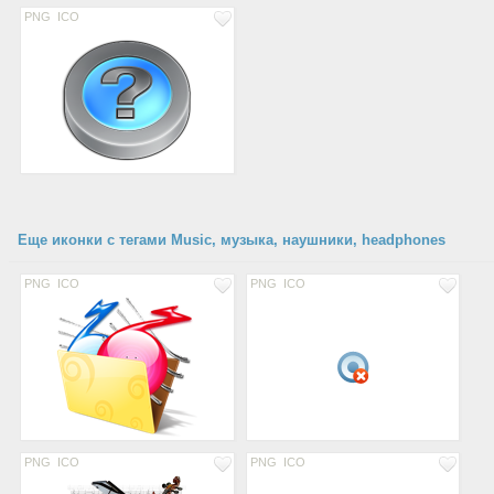
PNG
ICO
Еще иконки с тегами Music, музыка, наушники, headphones
PNG
ICO
PNG
ICO
PNG
ICO
PNG
ICO