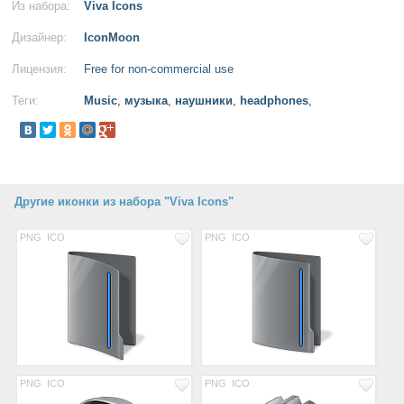
Из набора:
Viva Icons
Дизайнер:
IconMoon
Лицензия:
Free for non-commercial use
Теги:
Music
,
музыка
,
наушники
,
headphones
,
Другие иконки из набора "Viva Icons"
PNG
ICO
PNG
ICO
PNG
ICO
PNG
ICO