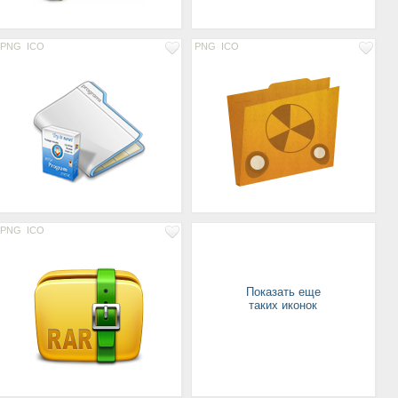
PNG
ICO
PNG
ICO
PNG
ICO
Показать еще
таких иконок