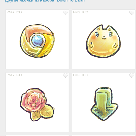
Другие иконки из набора "Down To Earth"
PNG
ICO
PNG
ICO
PNG
ICO
PNG
ICO