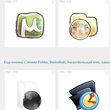
PNG
ICO
PNG
ICO
Еще иконки с тегами Folder, Basketball, баскетбольный мяч, папк
PNG
ICO
PNG
ICO