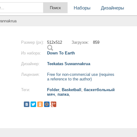
Наборы
Дизайнеры
wannakrua
Размер (px):
512x512
Загрузок:
859
Из набора:
Down To Earth
Дизайнер:
Teekatas Suwannakrua
Лицензия:
Free for non-commercial use (requires
a reference to the author)
Теги:
Folder
,
Basketball
,
баскетбольный
мяч
,
папка
,