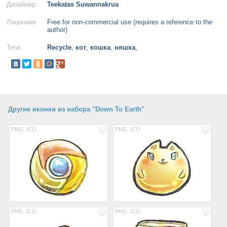
Дизайнер:
Teekatas Suwannakrua
Лицензия:
Free for non-commercial use (requires a reference to the
author)
Теги:
Recycle
,
кот
,
кошка
,
няшка
,
Другие иконки из набора "Down To Earth"
PNG
ICO
PNG
ICO
PNG
ICO
PNG
ICO