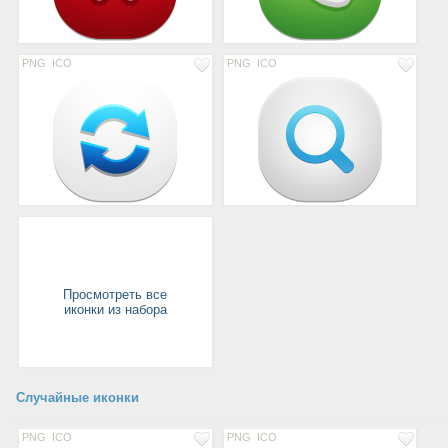
PNG
ICO
PNG
ICO
Просмотреть все
иконки из набора
Случайные иконки
PNG
ICO
PNG
ICO