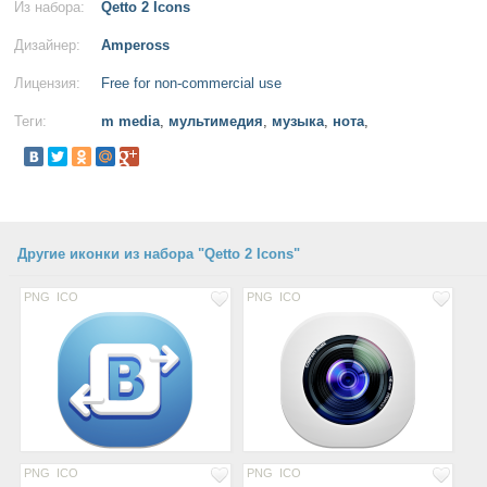
Из набора:
Qetto 2 Icons
Дизайнер:
Ampeross
Лицензия:
Free for non-commercial use
Теги:
m media
,
мультимедия
,
музыка
,
нота
,
Другие иконки из набора "Qetto 2 Icons"
PNG
ICO
PNG
ICO
PNG
ICO
PNG
ICO