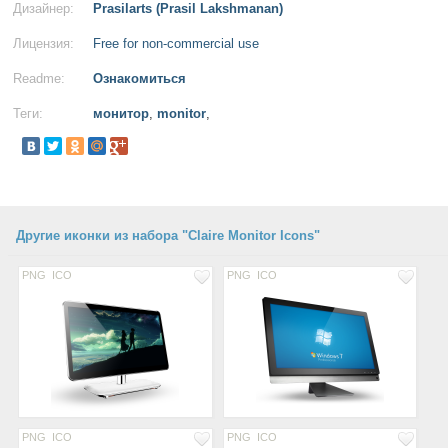
Дизайнер:
Prasilarts (Prasil Lakshmanan)
Лицензия:
Free for non-commercial use
Readme:
Ознакомиться
Теги:
монитор
,
monitor
,
Другие иконки из набора "Claire Monitor Icons"
PNG
ICO
PNG
ICO
PNG
ICO
PNG
ICO