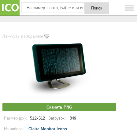
Лайкнуть в избранное
Скачать PNG
Размер (px):
512x512
Загрузок:
849
Из набора:
Claire Monitor Icons