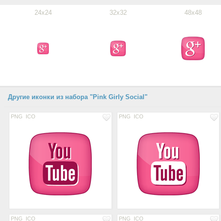
24x24
32x32
48x48
Другие иконки из набора "Pink Girly Social"
PNG
ICO
PNG
ICO
PNG
ICO
PNG
ICO