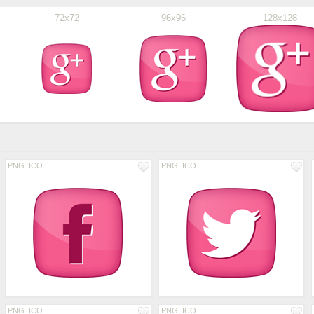
72x72
96x96
128x128
PNG
ICO
PNG
ICO
PNG
ICO
PNG
ICO