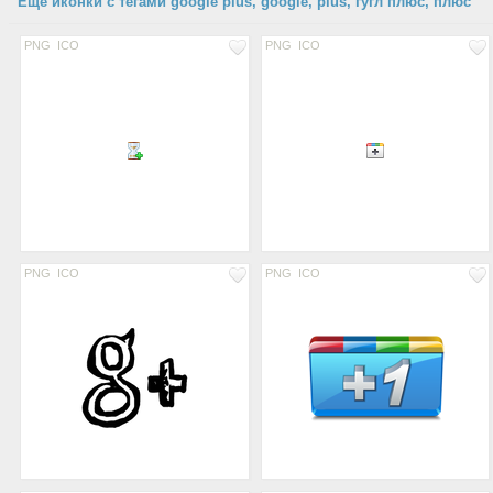
Еще иконки с тегами google plus, google, plus, гугл плюс, плюс
PNG
ICO
PNG
ICO
PNG
ICO
PNG
ICO