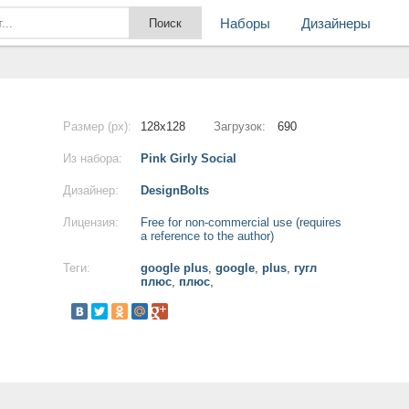
Наборы
Дизайнеры
Размер (px):
128x128
Загрузок:
690
Из набора:
Pink Girly Social
Дизайнер:
DesignBolts
Лицензия:
Free for non-commercial use (requires
a reference to the author)
Теги:
google plus
,
google
,
plus
,
гугл
плюс
,
плюс
,