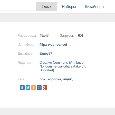
Наборы
Дизайнеры
Размер (px):
48x48
Загрузок:
601
Из набора:
48px web iconset
Дизайнер:
Emey87
Лицензия:
Creative Commons (Attribution-
Noncommercial-Share Alike 3.0
Unported)
Теги:
box
,
коробка
,
ящик
,