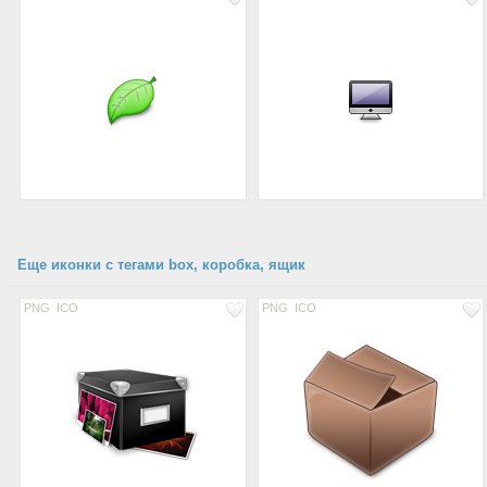
Еще иконки с тегами box, коробка, ящик
PNG
ICO
PNG
ICO