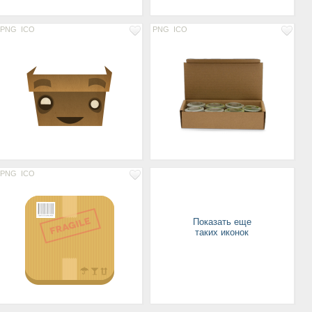
PNG
ICO
PNG
ICO
PNG
ICO
Показать еще
таких иконок