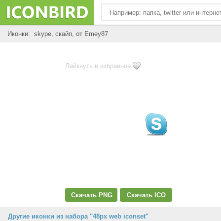
Иконки: skype, скайп, от Emey87
Лайкнуть в избранное
Скачать PNG
Скачать ICO
Другие иконки из набора "48px web iconset"