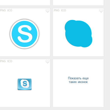
PNG
ICO
PNG
ICO
PNG
ICO
Показать еще
таких иконок