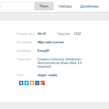
Наборы
Дизайнеры
Размер (px):
48x48
Загрузок:
2122
Из набора:
48px web iconset
Дизайнер:
Emey87
Лицензия:
Creative Commons (Attribution-
Noncommercial-Share Alike 3.0
Unported)
Теги:
skype
,
скайп
,