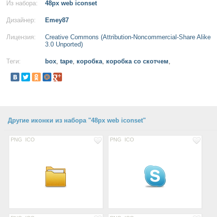
Из набора:
48px web iconset
Дизайнер:
Emey87
Лицензия:
Creative Commons (Attribution-Noncommercial-Share Alike
3.0 Unported)
Теги:
box
,
tape
,
коробка
,
коробка со скотчем
,
Другие иконки из набора "48px web iconset"
PNG
ICO
PNG
ICO