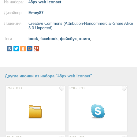
Из набора:
48px web iconset
Дизайнер:
Emey87
Лицензия:
Creative Commons (Attribution-Noncommercial-Share Alike
3.0 Unported)
Теги:
book
,
facebook
,
фейсбук
,
книга
,
Другие иконки из набора "48px web iconset"
PNG
ICO
PNG
ICO