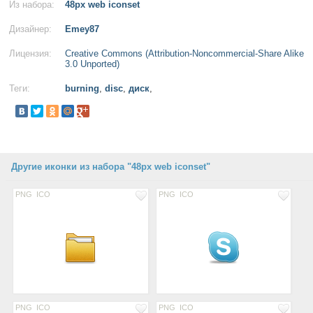
Из набора:
48px web iconset
Дизайнер:
Emey87
Лицензия:
Creative Commons (Attribution-Noncommercial-Share Alike
3.0 Unported)
Теги:
burning
,
disc
,
диск
,
Другие иконки из набора "48px web iconset"
PNG
ICO
PNG
ICO
PNG
ICO
PNG
ICO