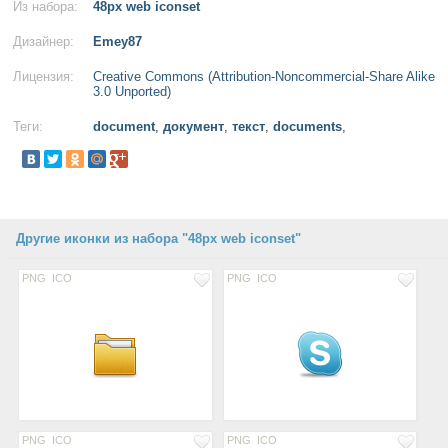
Из набора:
48px web iconset
Дизайнер:
Emey87
Лицензия:
Creative Commons (Attribution-Noncommercial-Share Alike
3.0 Unported)
Теги:
document
,
документ
,
текст
,
documents
,
Другие иконки из набора "48px web iconset"
PNG
ICO
PNG
ICO
PNG
ICO
PNG
ICO