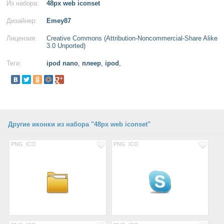
Из набора:
48px web iconset
Дизайнер:
Emey87
Лицензия:
Creative Commons (Attribution-Noncommercial-Share Alike
3.0 Unported)
Теги:
ipod nano
,
плеер
,
ipod
,
Другие иконки из набора "48px web iconset"
PNG
ICO
PNG
ICO