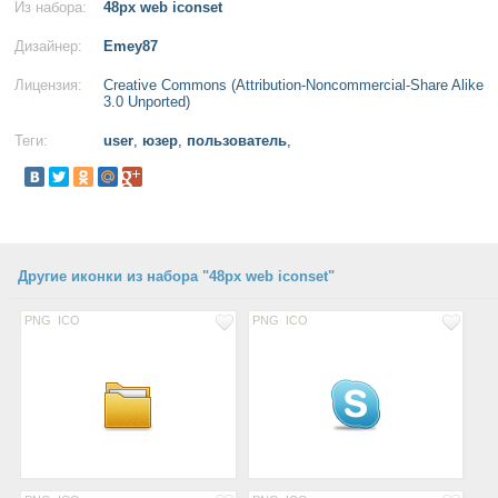
Из набора:
48px web iconset
Дизайнер:
Emey87
Лицензия:
Creative Commons (Attribution-Noncommercial-Share Alike
3.0 Unported)
Теги:
user
,
юзер
,
пользователь
,
Другие иконки из набора "48px web iconset"
PNG
ICO
PNG
ICO