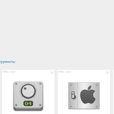
струменты
PNG
ICO
PNG
ICO