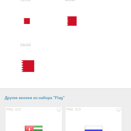
64x64
Другие иконки из набора "Flag"
PNG
ICO
PNG
ICO