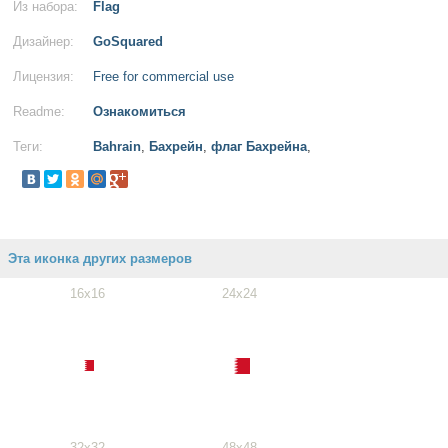
Из набора:
Flag
Дизайнер:
GoSquared
Лицензия:
Free for commercial use
Readme:
Ознакомиться
Теги:
Bahrain
,
Бахрейн
,
флаг Бахрейна
,
Эта иконка других размеров
16x16
24x24
32x32
48x48