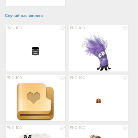
Случайные иконки
PNG
ICO
PNG
ICO
PNG
ICO
PNG
ICO
PNG
ICO
PNG
ICO