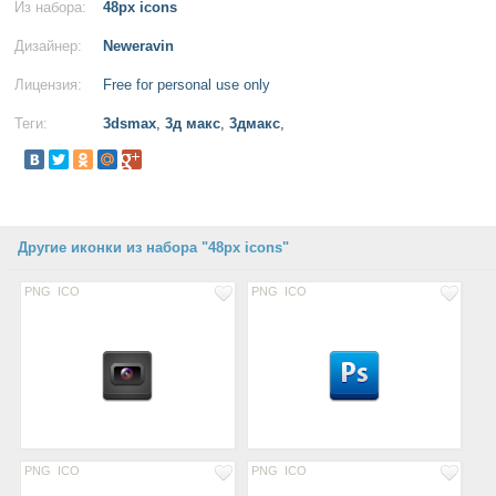
Из набора:
48px icons
Дизайнер:
Neweravin
Лицензия:
Free for personal use only
Теги:
3dsmax
,
3д макс
,
3дмакс
,
Другие иконки из набора "48px icons"
PNG
ICO
PNG
ICO
PNG
ICO
PNG
ICO