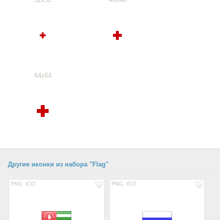
64x64
Другие иконки из набора "Flag"
PNG
ICO
PNG
ICO