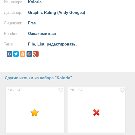
Из набора:
Koloria
Дизайнер:
Graphic Rating (Andy Gongea)
Лицензия:
Free
Readme:
Ознакомиться
Теги:
File
,
List
,
редактировать
,
Другие иконки из набора "Koloria"
PNG
ICO
PNG
ICO