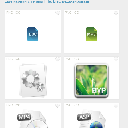
Еще иконки с тегами File, List, редактировать
PNG
ICO
PNG
ICO
PNG
ICO
PNG
ICO
PNG
ICO
PNG
ICO