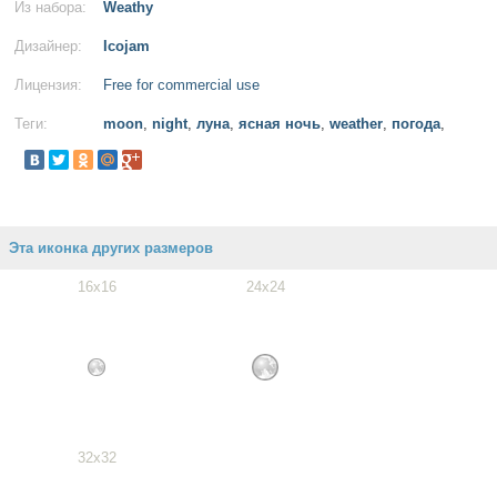
Из набора:
Weathy
Дизайнер:
Icojam
Лицензия:
Free for commercial use
Теги:
moon
,
night
,
луна
,
ясная ночь
,
weather
,
погода
,
Эта иконка других размеров
16x16
24x24
32x32