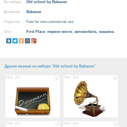
Из набора:
Old school by Babasse
Дизайнер:
Babasse
Лицензия:
Free for non-commercial use
Теги:
First Place
,
первое место
,
автомобиль
,
машина
,
Другие иконки из набора "Old school by Babasse"
PNG
ICO
PNG
ICO
PNG
ICO
PNG
ICO