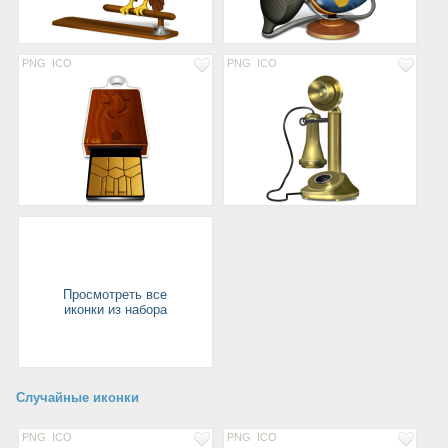
PNG
ICO
PNG
ICO
Просмотреть все
иконки из набора
Случайные иконки
PNG
ICO
PNG
ICO