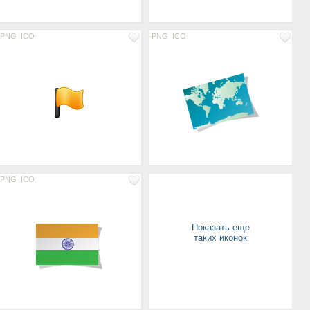
PNG
ICO
PNG
ICO
PNG
ICO
Показать еще
таких иконок