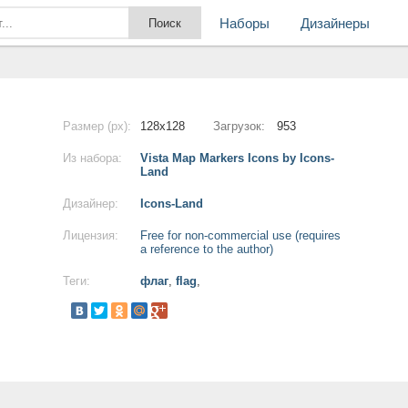
Наборы
Дизайнеры
Размер (px):
128x128
Загрузок:
953
Из набора:
Vista Map Markers Icons by Icons-
Land
Дизайнер:
Icons-Land
Лицензия:
Free for non-commercial use (requires
a reference to the author)
Теги:
флаг
,
flag
,