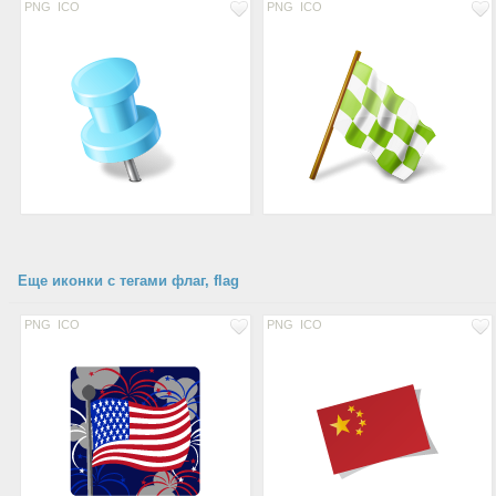
PNG
ICO
PNG
ICO
Еще иконки с тегами флаг, flag
PNG
ICO
PNG
ICO