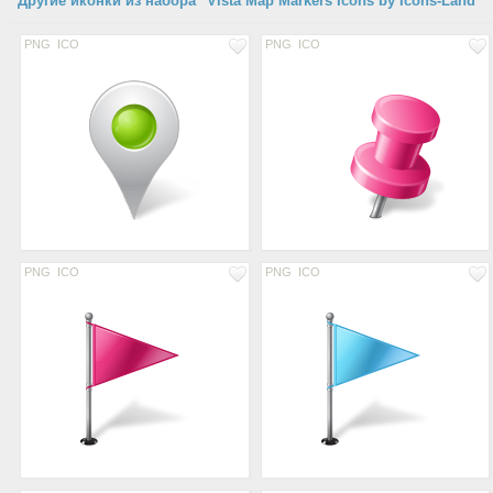
Другие иконки из набора "Vista Map Markers Icons by Icons-Land"
PNG
ICO
PNG
ICO
PNG
ICO
PNG
ICO