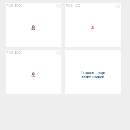
PNG
ICO
PNG
ICO
PNG
ICO
Показать еще
таких иконок