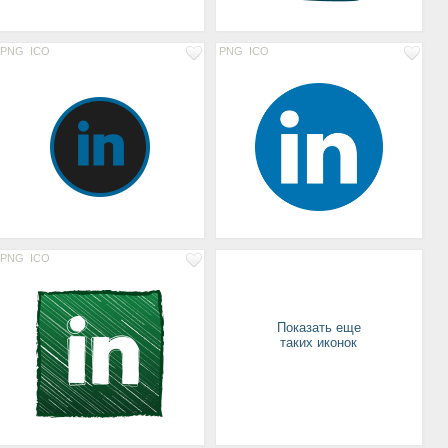
PNG
ICO
PNG
ICO
PNG
ICO
Показать еще
таких иконок