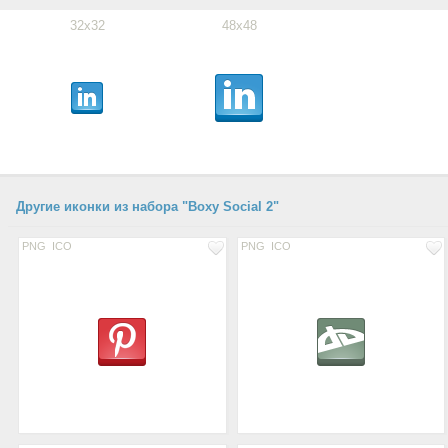
32x32
48x48
Другие иконки из набора "Boxy Social 2"
PNG
ICO
PNG
ICO