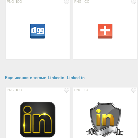
PNG
ICO
PNG
ICO
Еще иконки с тегами Linkedin, Linked in
PNG
ICO
PNG
ICO