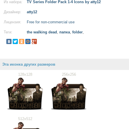
Из набора:
TV Series Folder Pack 1-4 Icons by atty12
Дизайнер:
atty12
Лицензия:
Free for non-commercial use
Теги:
the walking dead
,
папка
,
folder
,
Эта иконка других размеров
128x128
256x256
512x512