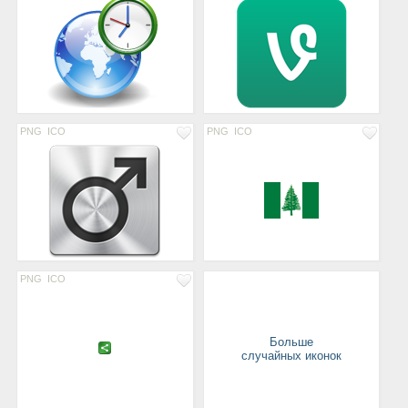
PNG
ICO
PNG
ICO
PNG
ICO
Больше
случайных иконок