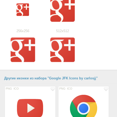
256x256
512x512
Другие иконки из набора "Google JFK Icons by carlosjj"
PNG
ICO
PNG
ICO