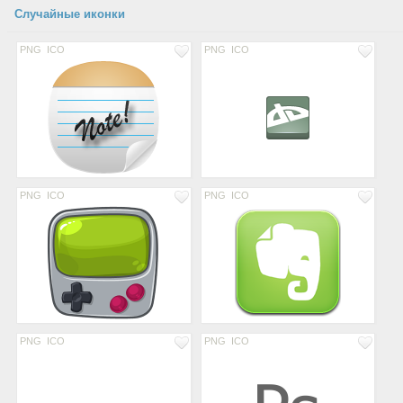
Случайные иконки
PNG
ICO
PNG
ICO
PNG
ICO
PNG
ICO
PNG
ICO
PNG
ICO