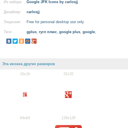
Из набора:
Google JFK Icons by carlosjj
Дизайнер:
carlosjj
Лицензия:
Free for personal desktop use only
Теги:
gplus
,
гугл плюс
,
google plus
,
google
,
Эта иконка других размеров
16x16
32x32
64x64
128x128