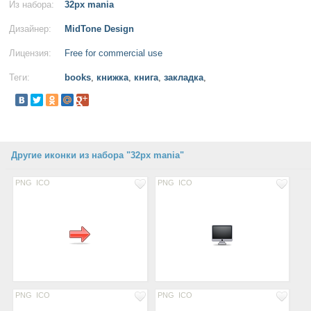
Из набора:
32px mania
Дизайнер:
MidTone Design
Лицензия:
Free for commercial use
Теги:
books
,
книжка
,
книга
,
закладка
,
Другие иконки из набора "32px mania"
PNG
ICO
PNG
ICO
PNG
ICO
PNG
ICO