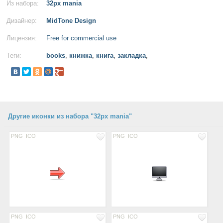
Из набора:
32px mania
Дизайнер:
MidTone Design
Лицензия:
Free for commercial use
Теги:
books
,
книжка
,
книга
,
закладка
,
Другие иконки из набора "32px mania"
PNG
ICO
PNG
ICO
PNG
ICO
PNG
ICO