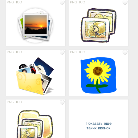
PNG
ICO
PNG
ICO
PNG
ICO
PNG
ICO
PNG
ICO
Показать еще
таких иконок