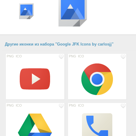
Другие иконки из набора "Google JFK Icons by carlosjj"
PNG
ICO
PNG
ICO
PNG
ICO
PNG
ICO