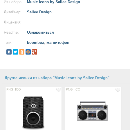
Из набора:
Music Icons by Sallee Design
Дизайнер:
Sallee Design
Лицензия:
Readme:
Ознакомиться
Теги:
boombox
,
магнитофон
,
Другие иконки из набора "Music Icons by Sallee Design"
PNG
ICO
PNG
ICO