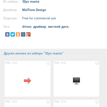
Из набора:
32px mania
Дизайнер:
MidTone Design
Лицензия:
Free for commercial use
Теги:
drives
,
драйвер
,
жесткий диск
,
Другие иконки из набора "32px mania"
PNG
ICO
PNG
ICO
PNG
ICO
PNG
ICO