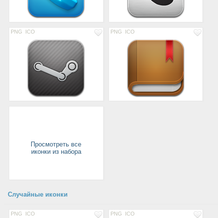
PNG
ICO
PNG
ICO
Просмотреть все
иконки из набора
Случайные иконки
PNG
ICO
PNG
ICO