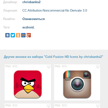
Дизайнер:
chrisbanks2
Лицензия:
CC Attribution-Noncommercial-No Derivate 3.0
Readme:
Ознакомиться
Теги:
ecdroid
,
Другие иконки из набора "Cold Fusion HD Icons by chrisbanks2"
PNG
ICO
PNG
ICO
PNG
ICO
PNG
ICO