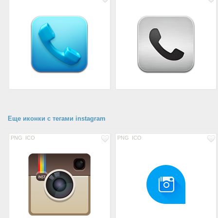
Еще иконки с тегами instagram
PNG
ICO
PNG
ICO