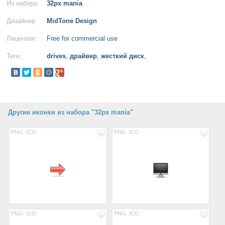
Из набора:
32px mania
Дизайнер:
MidTone Design
Лицензия:
Free for commercial use
Теги:
drives
,
драйвер
,
жесткий диск
,
Другие иконки из набора "32px mania"
PNG
ICO
PNG
ICO
PNG
ICO
PNG
ICO