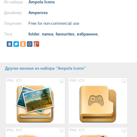
Из набора:
Ampola Icons
Дизайнер:
Ampeross
Лицензия:
Free for non-commercial use
Теги:
folder
,
папка
,
favourites
,
избранное
,
Другие иконки из набора "Ampola Icons"
PNG
ICO
PNG
ICO
PNG
ICO
PNG
ICO