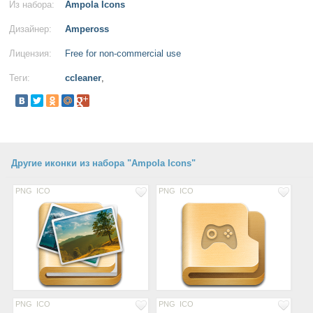
Из набора:
Ampola Icons
Дизайнер:
Ampeross
Лицензия:
Free for non-commercial use
Теги:
ccleaner
,
Другие иконки из набора "Ampola Icons"
PNG
ICO
PNG
ICO
PNG
ICO
PNG
ICO