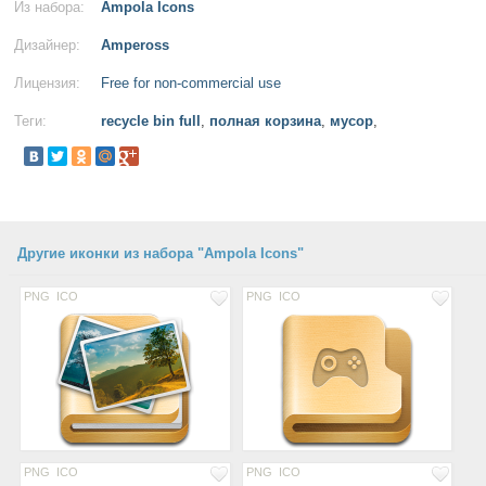
Из набора:
Ampola Icons
Дизайнер:
Ampeross
Лицензия:
Free for non-commercial use
Теги:
recycle bin full
,
полная корзина
,
мусор
,
Другие иконки из набора "Ampola Icons"
PNG
ICO
PNG
ICO
PNG
ICO
PNG
ICO