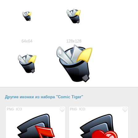
64x64
128x128
Другие иконки из набора "Comic Tiger"
PNG
ICO
PNG
ICO