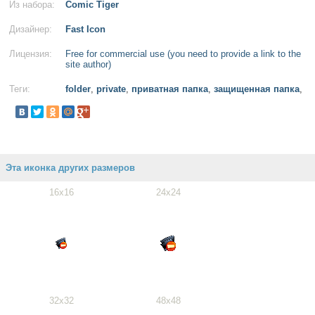
Из набора:
Comic Tiger
Дизайнер:
Fast Icon
Лицензия:
Free for commercial use (you need to provide a link to the
site author)
Теги:
folder
,
private
,
приватная папка
,
защищенная папка
,
Эта иконка других размеров
16x16
24x24
32x32
48x48