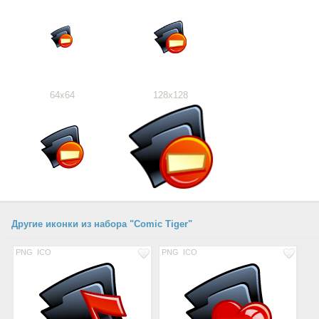
64x64
128x128
Другие иконки из набора "Comic Tiger"
PNG
ICO
PNG
ICO