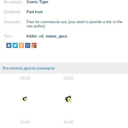
Из набора:
Comic Tiger
Дизайнер:
Fast Icon
Лицензия:
Free for commercial use (you need to provide a link to the
site author)
Теги:
folder
,
cd
,
папка
,
диск
,
Эта иконка других размеров
16x16
24x24
32x32
48x48