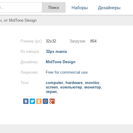
Наборы
Дизайнеры
н, от MidTone Design
Размер (px):
32x32
Загрузок:
854
Из набора:
32px mania
Дизайнер:
MidTone Design
Лицензия:
Free for commercial use
Теги:
computer
,
hardware
,
monitor
,
screen
,
компьютер
,
монитор
,
экран
,