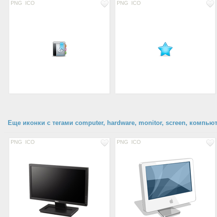
PNG
ICO
PNG
ICO
Еще иконки с тегами computer, hardware, monitor, screen, компью
PNG
ICO
PNG
ICO