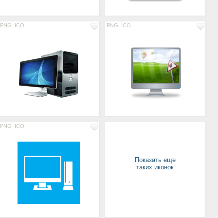
PNG
ICO
PNG
ICO
PNG
ICO
Показать еще
таких иконок