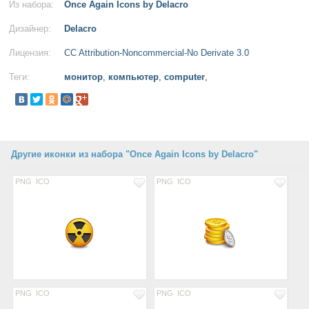
Из набора:
Once Again Icons by Delacro
Дизайнер:
Delacro
Лицензия:
CC Attribution-Noncommercial-No Derivate 3.0
Теги:
монитор
,
компьютер
,
computer
,
Другие иконки из набора "Once Again Icons by Delacro"
PNG
ICO
PNG
ICO
PNG
ICO
PNG
ICO