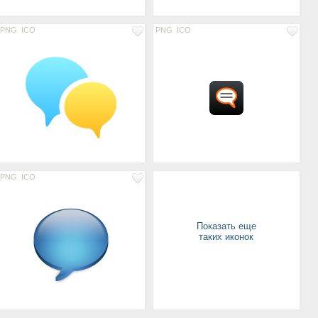
PNG
ICO
PNG
ICO
PNG
ICO
Показать еще
таких иконок