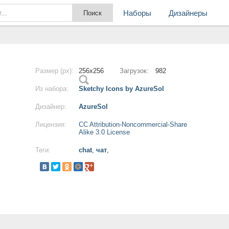
Наборы
Дизайнеры
Размер (px):
256x256
Загрузок:
982
Из набора:
Sketchy Icons by AzureSol
Дизайнер:
AzureSol
Лицензия:
CC Attribution-Noncommercial-Share
Alike 3.0 License
Теги:
chat
,
чат
,