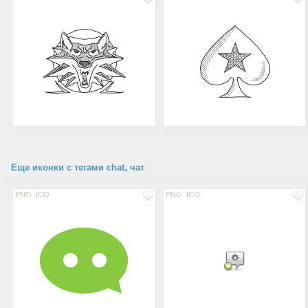
Еще иконки с тегами chat, чат
PNG
ICO
PNG
ICO