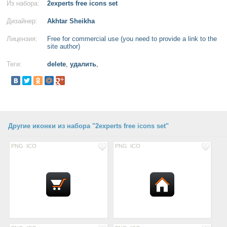
Из набора:
2experts free icons set
Дизайнер:
Akhtar Sheikha
Лицензия:
Free for commercial use (you need to provide a link to the
site author)
Теги:
delete
,
удалить
,
Другие иконки из набора "2experts free icons set"
PNG
ICO
PNG
ICO