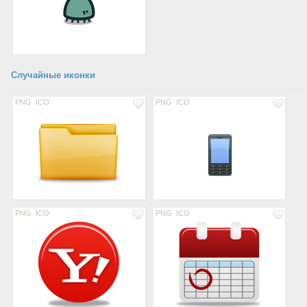
Случайные иконки
PNG
ICO
PNG
ICO
PNG
ICO
PNG
ICO